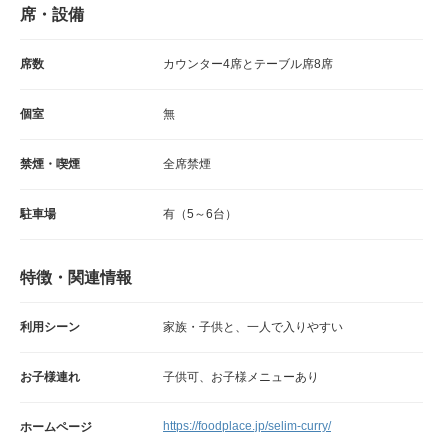
席・設備
席数
カウンター4席とテーブル席8席
個室
無
禁煙・喫煙
全席禁煙
駐車場
有（5～6台）
特徴・関連情報
利用シーン
家族・子供と、一人で入りやすい
お子様連れ
子供可、お子様メニューあり
https://foodplace.jp/selim-curry/
ホームページ