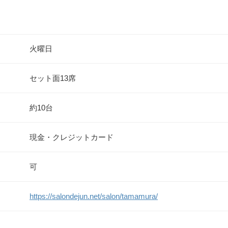
火曜日
セット面13席
約10台
現金・クレジットカード
可
https://salondejun.net/salon/tamamura/