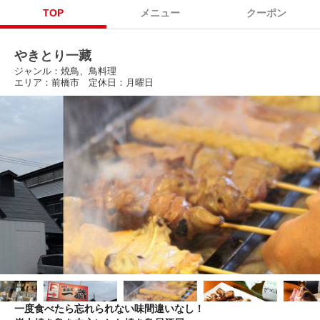
TOP
メニュー
クーポン
やきとり一藏
ジャンル：焼鳥、鳥料理
エリア：前橋市 定休日：月曜日
一度食べたら忘れられない味間違いなし！