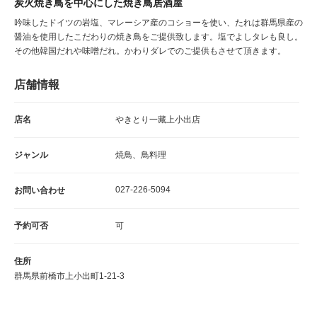
炭火焼き鳥を中心にした焼き鳥居酒屋
吟味したドイツの岩塩、マレーシア産のコショーを使い、たれは群馬県産の
醤油を使用したこだわりの焼き鳥をご提供致します。塩でよしタレも良し。
その他韓国だれや味噌だれ。かわりダレでのご提供もさせて頂きます。
店舗情報
店名
やきとり一藏上小出店
ジャンル
焼鳥、鳥料理
027-226-5094
お問い合わせ
予約可否
可
住所
群馬県前橋市上小出町1-21-3