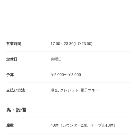
営業時間
17:00～23:30(L.O.23:00)
定休日
月曜日
予算
￥2,000〜￥3,000
支払い方法
現金, クレジット, 電子マネー
席・設備
席数
40席（カウンター2席、テーブル13席）