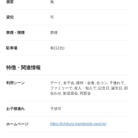
個室
無
貸切
可
禁煙・喫煙
禁煙
駐車場
有(12台)
特徴・関連情報
利用シーン
デート, 女子会, 接待・会食, 合コン, 子連れで,
ファミリーで, 友人・知人で, 記念日, 誕生日, 顔
合わせ, 歓送迎会, 同窓会
お子様連れ
子供可
https://ichikura-kamikoide.owst.jp/
ホームページ